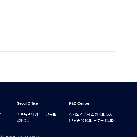
Seoul Office
R&D Center
읍
서울특별시 강남구 선릉로
경기도 하남시 조정대로 150,
639, 3층
(그린존 1010호, 블루존 916호)