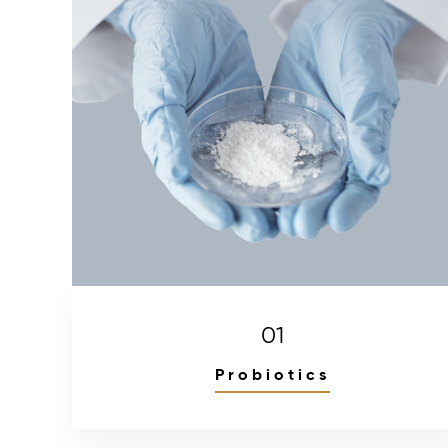
01
Probiotics