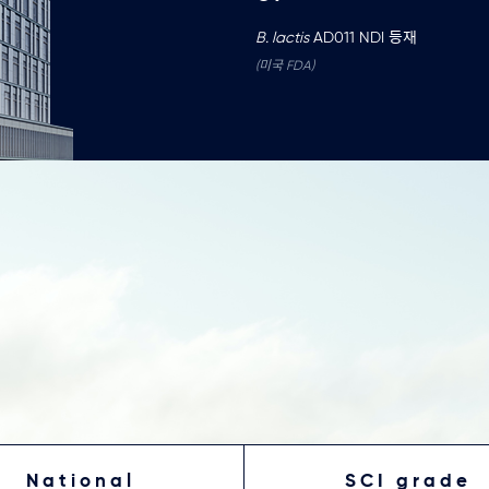
B. lactis
AD011 NDI 등재
(미국 FDA)
National
SCI grade