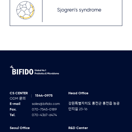
Sjogren's syndrome
CS CENTER
Head Office
1544-0975
ODM 문의
강원특별자치도 홍천군 홍천읍 농공
E-mail
sales@bifido.com
단지길 23-16
Fax.
070-7545-0189
Tel.
070-4367-6474
Seoul Office
R&D Center