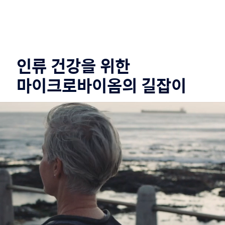
인류
건강을
위한
마이크로바이옴의
길잡이